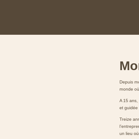
Mon
Depuis mo
monde où 
A 15 ans,
et guidée
Treize ann
l’entrepr
un lieu où