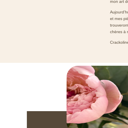
mon art d
Aujourd’h
et mes pi
trouveron
chères à 
Crackolin